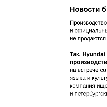
Новости б
Производство 
и официальны
не продаются
Так, Hyunda
производств
на встрече с
языка и культ
компания ище
и петербургс