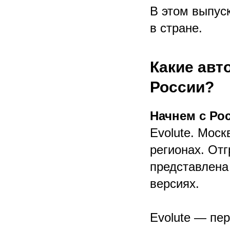
В этом выпус
в стране.
Какие авт
России?
Начнем с Ро
Evolute. Моск
регионах. Отг
представлена
версиях.
Evolute — пе