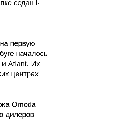
пке седан i-
 на первую
буге началось
и Atlant. Их
ких центрах
рка Omoda
ло дилеров