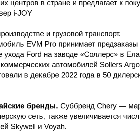
их центров в стране и предлагает к поку
вер i-JOY
производстве и грузовой транспорт.
мобиль EVM Pro принимает предзаказы
е ухода Ford на заводе «Соллерс» в Ела
коммерческих автомобилей Sollers Argo 
овали в декабре 2022 года в 50 дилерс
айские бренды.
Cуббренд Chery — ма
лерскую сеть, также увеличивается чис
й Skywell и Voyah.