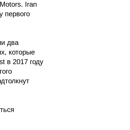
otors. Iran
у первого
ии два
х, которые
t в 2017 году
того
одтолкнут
ться