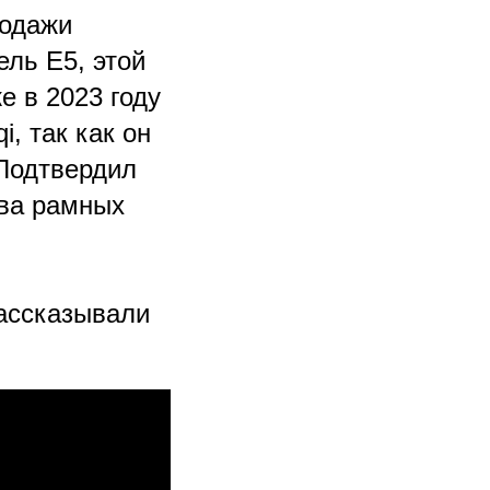
родажи
ель E5, этой
е в 2023 году
, так как он
 Подтвердил
два рамных
рассказывали