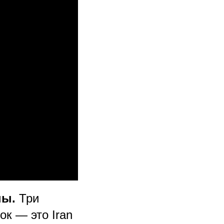
ны.
Три
ок — это Iran