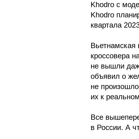
Khodro с моде
Khodro планир
квартала 2023
Вьетнамская 
кроссовера н
не вышли даже
объявил о жел
не произошло
их к реальном
Все вышепер
в России. А ч