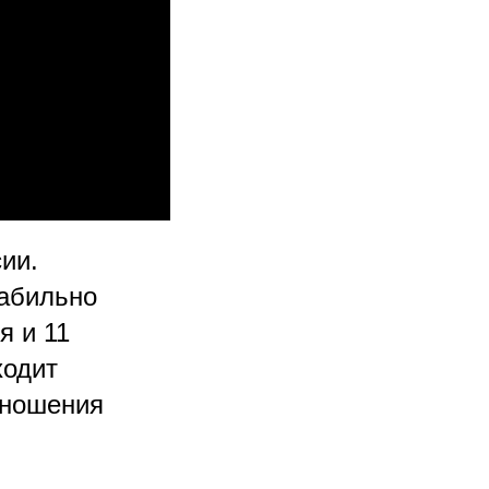
ии.
табильно
я и 11
ходит
отношения