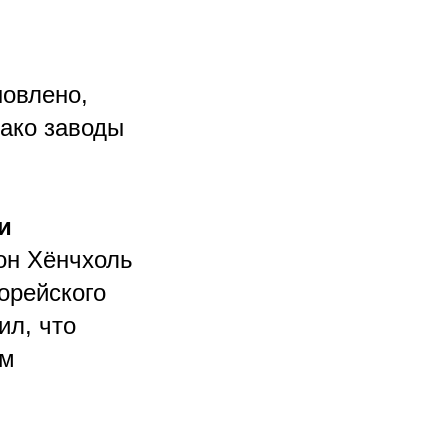
новлено,
нако заводы
и
он Хёнчхоль
орейского
ил, что
ом