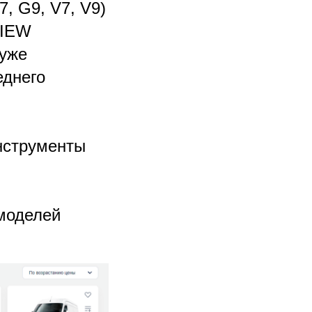
, G9, V7, V9)
VIEW
 уже
еднего
нструменты
моделей