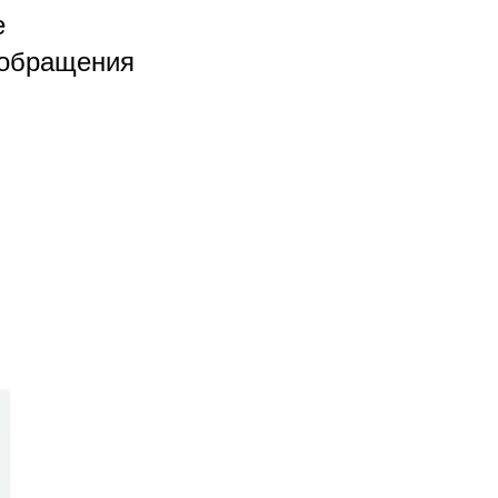
е
 обращения