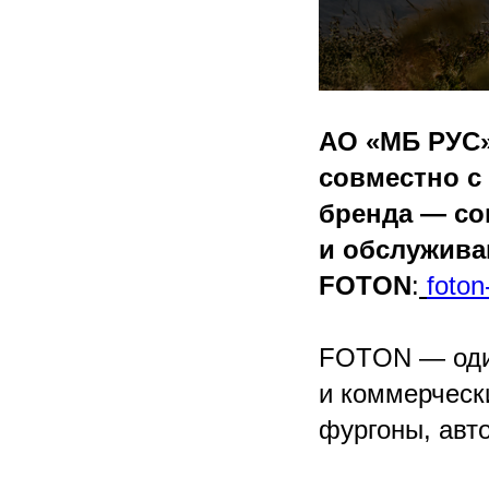
АО «МБ РУС»
совместно с
бренда — со
и обслужива
FOTON
:
foton
FOTON — один
и коммерческ
фургоны, авт