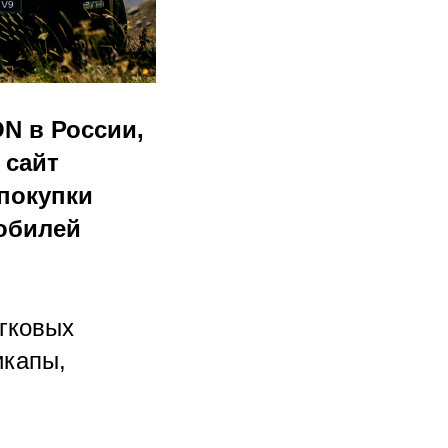
N в России,
 сайт
покупки
обилей
гковых
икапы,