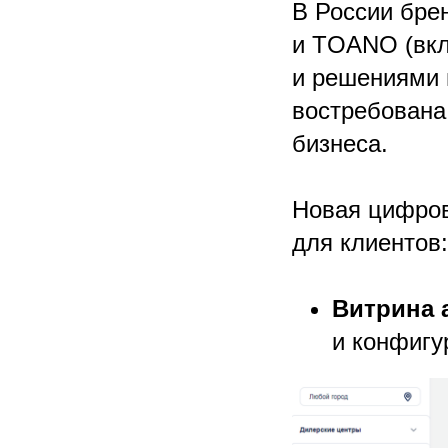
В России бре
и TOANO (вк
и решениями 
востребована 
бизнеса.
Новая цифров
для клиентов:
Витрина 
и конфигу