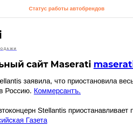
Статус работы автобрендов
i
РОДАЖИ
ный сайт Maserati
maserat
ellantis заявила, что приостановила вес
в Россию.
Коммерсантъ.
токонцерн Stellantis приостанавливает 
сийская Газета