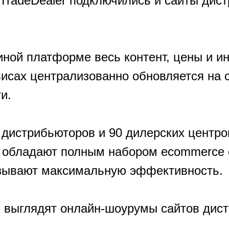
TradeDealer подключились и сайты дис
иной платформе весь контент, цены и 
висах централизованно обновляется на 
и.
 дистрибьюторов и 90 дилерских центро
el обладают полным набором ecommerce 
зывают максимальную эффективность.
к выглядят онлайн-шоурумы сайтов дис