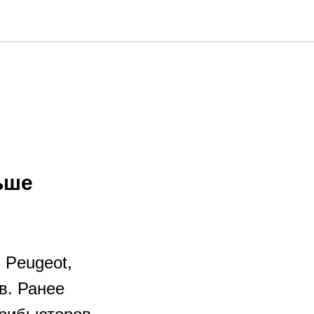
ьше
 Peugeot,
в. Ранее