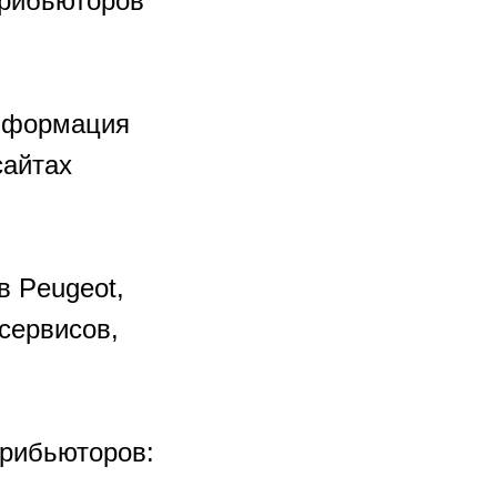
трибьюторов
информация
сайтах
в Peugeot,
сервисов,
трибьюторов: