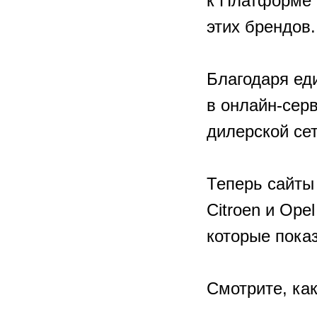
к Платформе 
этих брендов.
Благодаря ед
в онлайн-сер
дилерской сет
Теперь сайты
Citroen и Op
которые пока
Смотрите, ка