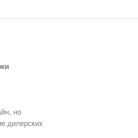
ажи
йн, но
ие дилерских