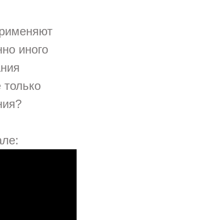
применяют
нно иного
ания
е только
ния?
але: