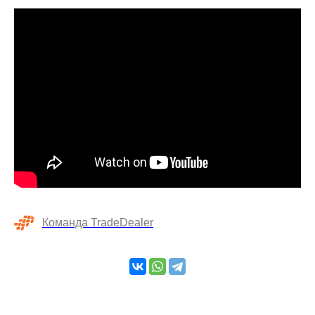
Команда TradeDealer