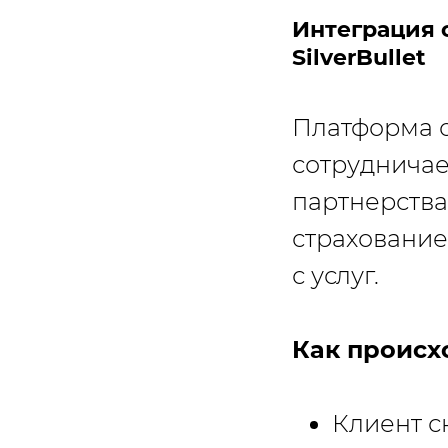
Интеграция 
SilverBullet
Платформа о
сотрудничае
партнерства
страхование
с услуг.
Как происх
Клиент с