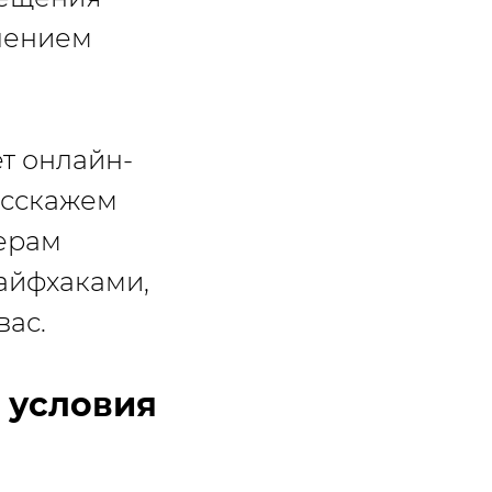
лением
т онлайн-
расскажем
лерам
айфхаками,
вас.
 условия