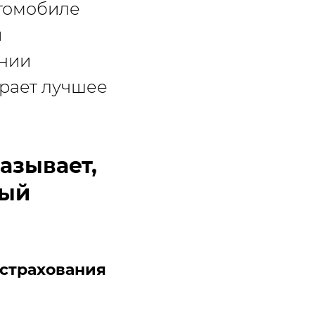
втомобиле
я
ании
ирает лучшее
азывает,
вый
-страхования