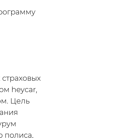
программу
 страховых
ом heycar,
м. Цель
вания
урум
 полиса,