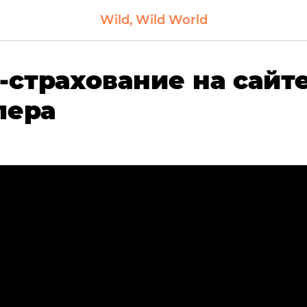
Wild, Wild World
-страхование на сайт
лера