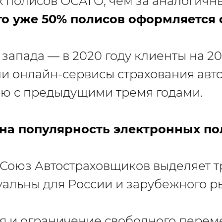
 полисов ОСАГО, чем за аналогичн
го уже 50% полисов оформляется 
я запада — в 2020 году клиенты на 2
и онлайн-сервисы страхования ав
ю с предыдущими тремя годами.
ана популярность электронных по
Союз Автостраховщиков выделяет т
уальны для России и зарубежного р
я и ограничение свободного пере