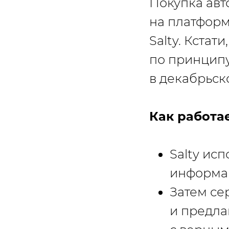
Покупка авт
на платформ
Salty. Кстат
по принципу
в декабрьско
Как работае
Salty ис
информац
Затем се
и предла