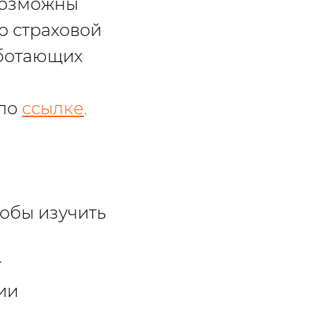
 возможны
о страховой
работающих
 по
ссылке
.
тобы изучить
т
ии