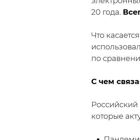
электронных
20 года.
Все
Что касаетс
использовал
по сравнени
С чем связ
Российский 
которые акт
Пандеми