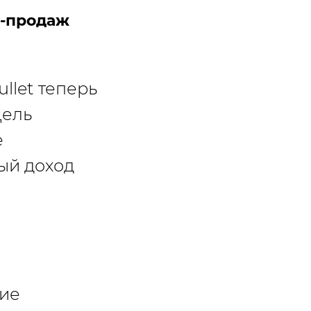
н-продаж
llet теперь
Цель
е
ый доход
ние