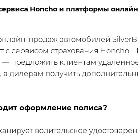
сервиса Honcho и платформы онлай
нлайн-продаж автомобилей SilverBu
т с сервисом страхования Honcho. 
 — предложить клиентам удаленно
, а дилерам получить дополнительн
одит оформление полиса?
канирует водительское удостовере