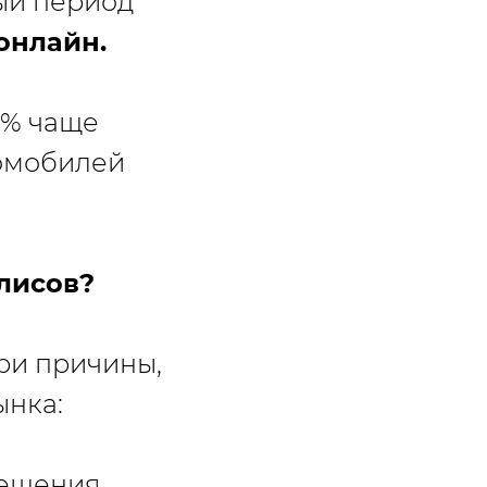
ый период
онлайн.
0% чаще
томобилей
лисов?
ри причины,
ынка:
мещения