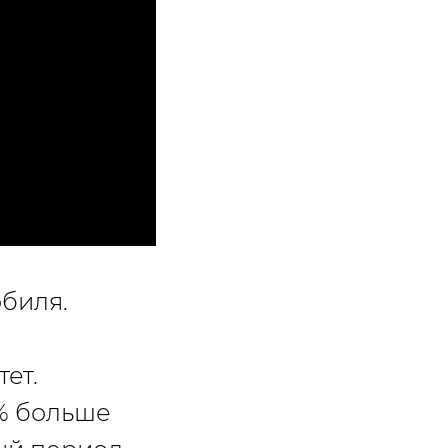
биля.
ет.
2% больше