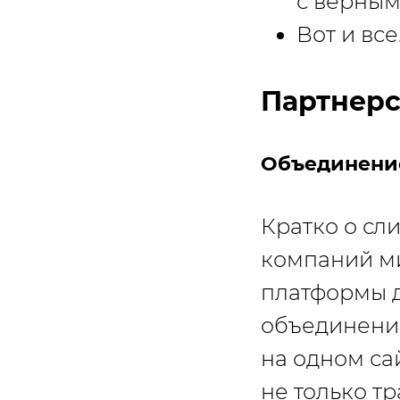
с верным
Вот и вс
Партнерс
Объединение 
Кратко о сл
компаний ми
платформы д
объединения
на одном са
не только т